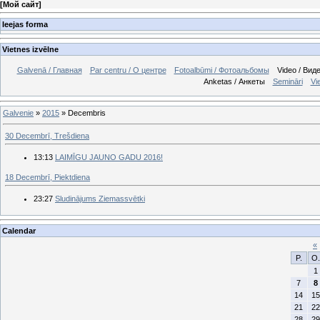
[
Мой сайт
]
Ieejas forma
Vietnes izvēlne
Galvenā / Главная
Par centru / О центре
Fotoalbūmi / Фотоальбомы
Video / Вид
Anketas / Анкеты
Semināri
Vi
Galvenie
»
2015
»
Decembris
30 Decembrī, Trešdiena
13:13
LAIMĪGU JAUNO GADU 2016!
18 Decembrī, Piektdiena
23:27
Sludinājums Ziemassvētki
Calendar
«
P.
O.
1
7
8
14
15
21
22
28
29