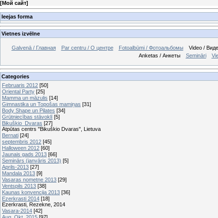
[
Мой сайт
]
Ieejas forma
Vietnes izvēlne
Galvenā / Главная
Par centru / О центре
Fotoalbūmi / Фотоальбомы
Video / Вид
Anketas / Анкеты
Semināri
Vi
Categories
Februaris 2012
[50]
Oriental Party
[25]
Mamma un māzulis
[14]
Gimnastika un Topošas mamiņas
[31]
Body Shape un Pilates
[34]
Grūtniecības stāvoklī
[5]
Bikuškio_Dvaras
[27]
Atpūtas centrs "Bikuškio Dvaras", Lietuva
Bernati
[24]
septembris 2012
[45]
Halloween 2012
[60]
Jaunais gads 2013
[66]
Seminārs (janvāris 2013)
[5]
Aprils-2013
[27]
Mandala 2013
[9]
Vasaras nometne 2013
[29]
Ventspils 2013
[38]
Kaunas konvencija 2013
[36]
Ezerkrasti 2014
[18]
Ezerkrasti, Rezekne, 2014
Vasara-2014
[42]
Aug_Okt_2015
[97]