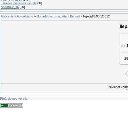
Tīraines pienenes - 2016
[86]
Vasara-2016
[20]
Galvenie
»
Fotoalbums
»
Nodarbības un atpūta
»
Bernati
» liepaja18.06.12 012
lie
29
Pievienot koment
[
Pilnā vietnes versija