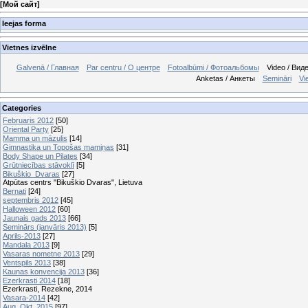
[
Мой сайт
]
Ieejas forma
Vietnes izvēlne
Galvenā / Главная
Par centru / О центре
Fotoalbūmi / Фотоальбомы
Video / Вид
Anketas / Анкеты
Semināri
Vi
Categories
Februaris 2012
[50]
Oriental Party
[25]
Mamma un māzulis
[14]
Gimnastika un Topošas mamiņas
[31]
Body Shape un Pilates
[34]
Grūtniecības stāvoklī
[5]
Bikuškio_Dvaras
[27]
Atpūtas centrs "Bikuškio Dvaras", Lietuva
Bernati
[24]
septembris 2012
[45]
Halloween 2012
[60]
Jaunais gads 2013
[66]
Seminārs (janvāris 2013)
[5]
Aprils-2013
[27]
Mandala 2013
[9]
Vasaras nometne 2013
[29]
Ventspils 2013
[38]
Kaunas konvencija 2013
[36]
Ezerkrasti 2014
[18]
Ezerkrasti, Rezekne, 2014
Vasara-2014
[42]
Aug_Okt_2015
[97]